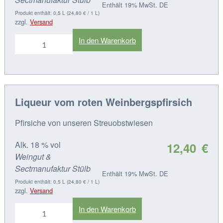
Enthält 19% MwSt. DE
Produkt enthält: 0,5 L (
24,80
€
/ 1 L)
zzgl.
Versand
Liqueur
In den Warenkorb
von
Quitten
Menge
Liqueur vom roten Weinbergspfirsich
Pfirsiche von unseren Streuobstwiesen
Alk. 18 % vol
12,40
€
Weingut &
Sectmanufaktur Stülb
Enthält 19% MwSt. DE
Produkt enthält: 0,5 L (
24,80
€
/ 1 L)
zzgl.
Versand
Liqueur
In den Warenkorb
vom